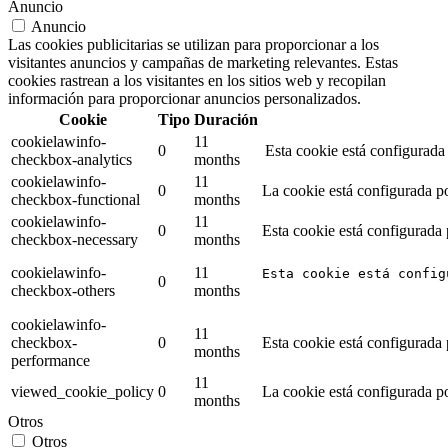
Anuncio
Anuncio
Las cookies publicitarias se utilizan para proporcionar a los
visitantes anuncios y campañas de marketing relevantes. Estas
cookies rastrean a los visitantes en los sitios web y recopilan
información para proporcionar anuncios personalizados.
Cookie
Tipo
Duración
cookielawinfo-
11
0
Esta cookie está configurada
checkbox-analytics
months
cookielawinfo-
11
0
La cookie está configurada po
checkbox-functional
months
cookielawinfo-
11
0
Esta cookie está configurada
checkbox-necessary
months
cookielawinfo-
11
Esta cookie está config
0
checkbox-others
months
cookielawinfo-
11
checkbox-
0
Esta cookie está configurada
months
performance
11
viewed_cookie_policy
0
La cookie está configurada p
months
Otros
Otros