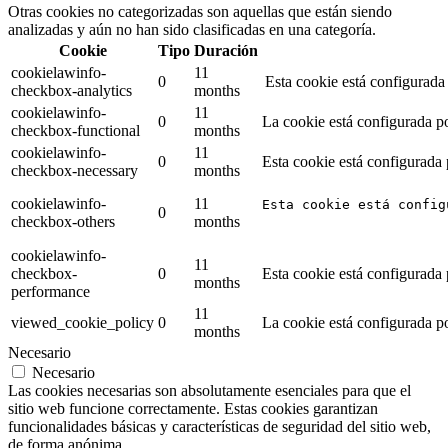
Otras cookies no categorizadas son aquellas que están siendo
analizadas y aún no han sido clasificadas en una categoría.
Cookie
Tipo
Duración
cookielawinfo-
11
0
Esta cookie está configurada
checkbox-analytics
months
cookielawinfo-
11
0
La cookie está configurada po
checkbox-functional
months
cookielawinfo-
11
0
Esta cookie está configurada
checkbox-necessary
months
cookielawinfo-
11
Esta cookie está config
0
checkbox-others
months
cookielawinfo-
11
checkbox-
0
Esta cookie está configurada
months
performance
11
viewed_cookie_policy
0
La cookie está configurada p
months
Necesario
Necesario
Las cookies necesarias son absolutamente esenciales para que el
sitio web funcione correctamente. Estas cookies garantizan
funcionalidades básicas y características de seguridad del sitio web,
de forma anónima.