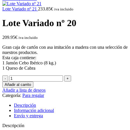
Lote Variado nº 21
233.85
€
iva incluido
Lote Variado nº 20
209.95
€
iva incluido
Gran caja de cartón con asa imitación a madera con una selección de
nuestros productos.
Esta caja contiene:
1 Jamón Cebo Ibérico (8 kg.)
1 Queso de Cabra
Lote
Variado
Añadir al carrito
nº
Añadir a lista de deseos
20
Categoría:
Para regalar
cantidad
Descripción
Información adicional
Envío y entrega
Descripción