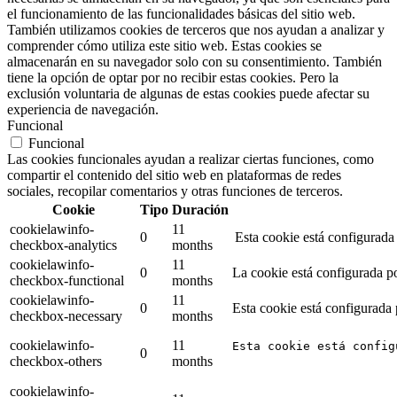
el funcionamiento de las funcionalidades básicas del sitio web.
También utilizamos cookies de terceros que nos ayudan a analizar y
comprender cómo utiliza este sitio web. Estas cookies se
almacenarán en su navegador solo con su consentimiento. También
tiene la opción de optar por no recibir estas cookies. Pero la
exclusión voluntaria de algunas de estas cookies puede afectar su
experiencia de navegación.
Funcional
Funcional
Las cookies funcionales ayudan a realizar ciertas funciones, como
compartir el contenido del sitio web en plataformas de redes
sociales, recopilar comentarios y otras funciones de terceros.
Cookie
Tipo
Duración
cookielawinfo-
11
0
Esta cookie está configurada
checkbox-analytics
months
cookielawinfo-
11
0
La cookie está configurada po
checkbox-functional
months
cookielawinfo-
11
0
Esta cookie está configurada
checkbox-necessary
months
cookielawinfo-
11
Esta cookie está config
0
checkbox-others
months
cookielawinfo-