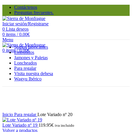
Contáctenos
Preguntas frecuentes.
Iniciar sesión/Registrarse
0
Lista deseos
0
items
/
0.00
€
Menu
Somos fabricantes
0
items
/
0.00
€
Embutidos
Jamones y Paletas
Loncheados
Para regalar
Visita nuestra dehesa
Wagyu Ibérico
Hot
Pulsa para ampliar
Inicio
Para regalar
Lote Variado nº 20
Lote Variado nº 19
119.95
€
iva incluido
Volver a productos