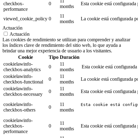
11
checkbox-
0
Esta cookie está configurada
months
performance
11
viewed_cookie_policy
0
La cookie está configurada p
months
Actuación
Actuación
Las cookies de rendimiento se utilizan para comprender y analizar
los índices clave de rendimiento del sitio web, lo que ayuda a
brindar una mejor experiencia de usuario a los visitantes.
Cookie
Tipo
Duración
cookielawinfo-
11
0
Esta cookie está configurada
checkbox-analytics
months
cookielawinfo-
11
0
La cookie está configurada po
checkbox-functional
months
cookielawinfo-
11
0
Esta cookie está configurada
checkbox-necessary
months
cookielawinfo-
11
Esta cookie está config
0
checkbox-others
months
cookielawinfo-
11
checkbox-
0
Esta cookie está configurada
months
performance