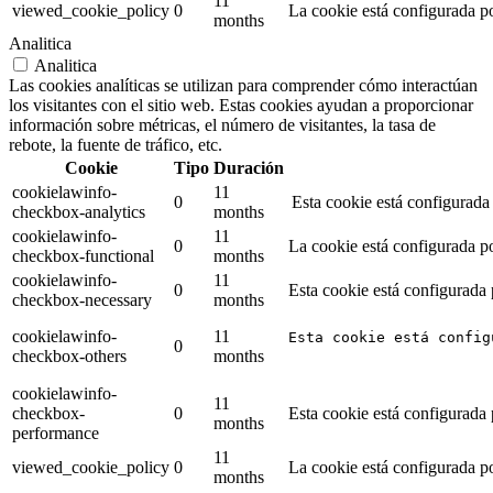
11
viewed_cookie_policy
0
La cookie está configurada p
months
Analitica
Analitica
Las cookies analíticas se utilizan para comprender cómo interactúan
los visitantes con el sitio web. Estas cookies ayudan a proporcionar
información sobre métricas, el número de visitantes, la tasa de
rebote, la fuente de tráfico, etc.
Cookie
Tipo
Duración
cookielawinfo-
11
0
Esta cookie está configurada
checkbox-analytics
months
cookielawinfo-
11
0
La cookie está configurada po
checkbox-functional
months
cookielawinfo-
11
0
Esta cookie está configurada
checkbox-necessary
months
cookielawinfo-
11
Esta cookie está config
0
checkbox-others
months
cookielawinfo-
11
checkbox-
0
Esta cookie está configurada
months
performance
11
viewed_cookie_policy
0
La cookie está configurada p
months